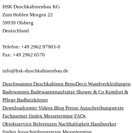
HSK Duschkabinenbau KG
Zum Hohlen Morgen 22
59939 Olsberg
Deutschland
Telefon: +49 2962 97903-0
Fax: +49 2962 6570
info@hsk-duschkabinenbau.de
Duschwannen
Duschkabinen
RenoDeco Wandverkleidungen
Badewannen
Badewannenaufsätze
Shower & Co
Komfort &
Pflege
Badheizkörper
Download­center
Videos
Blog
Presse
Ausschreibungstexte
Fachpartner finden
Messetermine
FAQs
Objektservice
Referenzen
Nachhaltigkeit
Handwerker
finden
Ausschreibungstexte
Messetermine