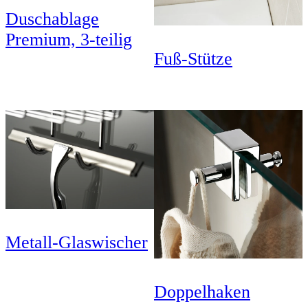
Duschablage
Premium, 3-teilig
Fuß-Stütze
Metall-Glaswischer
Doppelhaken