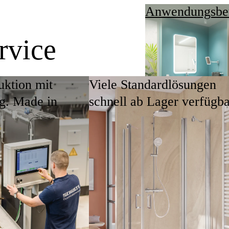
Anwendungsbe
rvice
uktion mit
Viele Standardlösungen
ng. Made in
schnell ab Lager verfügb
nd individuellen Wünschen der jeweiligen
und die richtigen Produkte
Ansprechpartne
ntage Service, kurz OMS. Dabei handelt es
oren, Bauleitern und Beratern, die solche
befindet sich von der Planung über die
 hauseigene Glasverarbeitung schafft eine
ndividuellen Sondermaß-Duschlösungen.