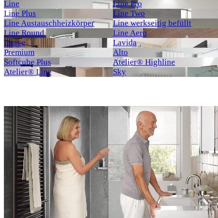
Line
Line Pro
Line Plus
Line Two
Line Austauschheizkörper
Line werkseitig befüllt
Line Round
Line Aero
Image
Lavida
Premium
Alto
Softcube Plus
Atelier® Highline
Atelier® Line
Sky
Neu
Neu