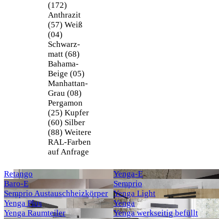
(172)
Anthrazit
(57)
Weiß
(04)
Schwarz-
matt (68)
Bahama-
Beige (05)
Manhattan-
Grau (08)
Pergamon
(25)
Kupfer
(60)
Silber
(88)
Weitere
RAL-Farben
auf Anfrage
Retango
Yenga-E
Baro-E
Semprio
Semprio Austauschheizkörper
Yenga Light
Yenga Plus
Yenga
Yenga Raumteiler
Yenga werkseitig befüllt