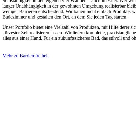
Selbständigkeit in den eigenen vier Wänden – auch im Alter. Wer wil
langer Unabhängigkeit in der gewohnten Umgebung realisierbar bleibt
weniger Barrieren entscheidend. Wir bauen nicht einfach Produkte, wi
Badezimmer und gestalten den Ort, an dem Sie jeden Tag starten.
Unser Portfolio bietet eine Vielzahl von Produkten, mit Hilfe derer s
kürzester Zeit realisieren lassen. Wir liefern komplette, praxistaugl
alles aus einer Hand. Für ein zukunftssicheres Bad, das stilvoll und o
Mehr zu Barrierefreiheit