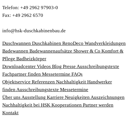
Telefon: +49 2962 97903-0
Fax: +49 2962 6570
info@hsk-duschkabinenbau.de
Duschwannen
Duschkabinen
RenoDeco Wandverkleidungen
Badewannen
Badewannenaufsätze
Shower & Co
Komfort &
Pflege
Badheizkörper
Download­center
Videos
Blog
Presse
Ausschreibungstexte
Fachpartner finden
Messetermine
FAQs
Objektservice
Referenzen
Nachhaltigkeit
Handwerker
finden
Ausschreibungstexte
Messetermine
Über uns
Ausstellung
Karriere
Neuigkeiten
Auszeichnungen
Nachhaltigkeit bei HSK
Kooperationen
Partner werden
Kontakt
Impressum