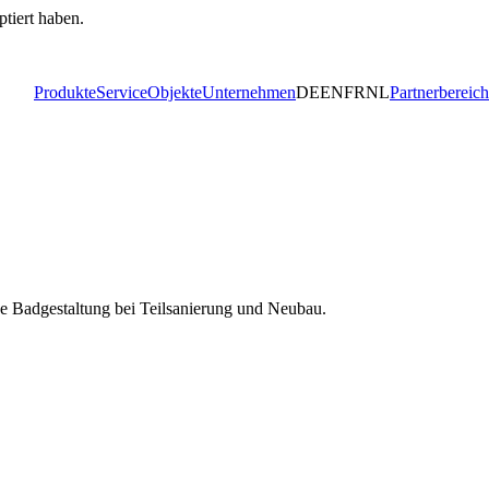
ptiert haben.
Produkte
Service
Objekte
Unternehmen
DE
EN
FR
NL
Partnerbereich
e Badgestaltung bei Teilsanierung und Neubau.