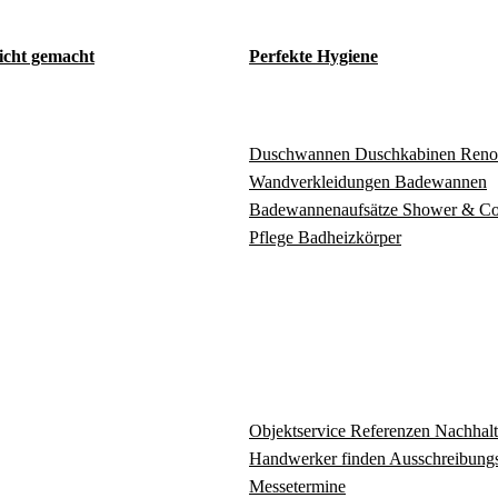
eicht gemacht
Perfekte Hygiene
Duschwannen
Duschkabinen
Reno
Wandverkleidungen
Badewannen
Badewannenaufsätze
Shower & C
Pflege
Badheizkörper
Objektservice
Referenzen
Nachhalt
Handwerker finden
Ausschreibungs
Messetermine