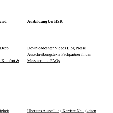
ird
Ausbildung bei HSK
Deco
Download­center
Videos
Blog
Presse
Ausschreibungstexte
Fachpartner finden
o
Komfort &
Messetermine
FAQs
igkeit
Über uns
Ausstellung
Karriere
Neuigkeiten