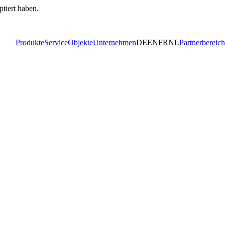
ptiert haben.
Produkte
Service
Objekte
Unternehmen
DE
EN
FR
NL
Partnerbereich