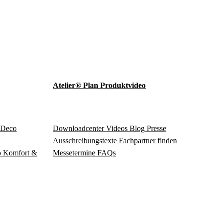
Atelier® Plan Produktvideo
Deco
Download­center
Videos
Blog
Presse
Ausschreibungstexte
Fachpartner finden
o
Komfort &
Messetermine
FAQs