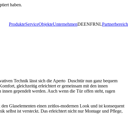
ptiert haben.
Produkte
Service
Objekte
Unternehmen
DE
EN
FR
NL
Partnerbereich
ovativen Technik lässt sich die Aperto Duschtür nun ganz bequem
Komfort, gleichzeitig erleichtert er gemeinsam mit den innen
 innen gependelt werden. Auch wenn die Tür offen steht, ragen
ht den Glaselementen einen zeitlos-modernen Look und ist konsequent
k selbst ist versteckt. Das erleichtert nicht nur Montage und Pflege,