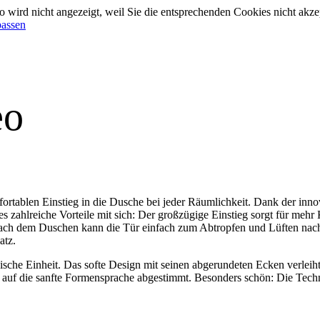
 wird nicht angezeigt, weil Sie die entsprechenden Cookies nicht akze
passen
eo
rtablen Einstieg in die Dusche bei jeder Räumlichkeit. Dank der inn
 zahlreiche Vorteile mit sich: Der großzügige Einstieg sorgt für mehr 
Nach dem Duschen kann die Tür einfach zum Abtropfen und Lüften nach
atz.
ische Einheit. Das softe Design mit seinen abgerundeten Ecken verlei
eal auf die sanfte Formensprache abgestimmt. Besonders schön: Die Techni