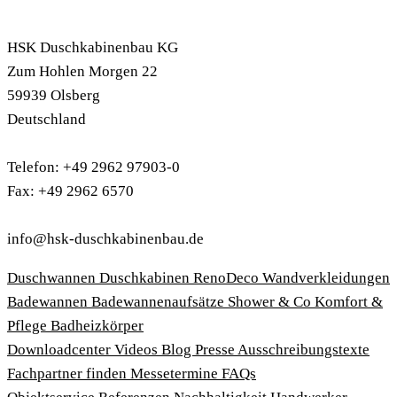
HSK Duschkabinenbau KG
Zum Hohlen Morgen 22
59939 Olsberg
Deutschland
Telefon: +49 2962 97903-0
Fax: +49 2962 6570
info@hsk-duschkabinenbau.de
Duschwannen
Duschkabinen
RenoDeco Wandverkleidungen
Badewannen
Badewannenaufsätze
Shower & Co
Komfort &
Pflege
Badheizkörper
Download­center
Videos
Blog
Presse
Ausschreibungstexte
Fachpartner finden
Messetermine
FAQs