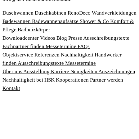
Duschwannen
Duschkabinen
RenoDeco Wandverkleidungen
Badewannen
Badewannenaufsätze
Shower & Co
Komfort &
Pflege
Badheizkörper
Download­center
Videos
Blog
Presse
Ausschreibungstexte
Fachpartner finden
Messetermine
FAQs
Objektservice
Referenzen
Nachhaltigkeit
Handwerker
finden
Ausschreibungstexte
Messetermine
Über uns
Ausstellung
Karriere
Neuigkeiten
Auszeichnungen
Nachhaltigkeit bei HSK
Kooperationen
Partner werden
Kontakt
Impressum
AGBs
Datenschutzbedingungen
Hinweisgeberschutzgesetz
Cookies anpassen
© 2026 HSK Duschkabinenbau KG