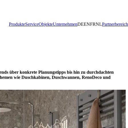
Produkte
Service
Objekte
Unternehmen
DE
EN
FR
NL
Partnerbereich
rends über konkrete Planungstipps bis hin zu durchdachten
zu Themen wie Duschkabinen, Duschwannen, RenoDeco und