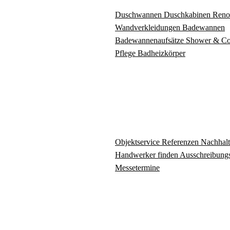
Duschwannen
Duschkabinen
Reno
Wandverkleidungen
Badewannen
Badewannenaufsätze
Shower & C
Pflege
Badheizkörper
Objektservice
Referenzen
Nachhalt
Handwerker finden
Ausschreibungs
Messetermine