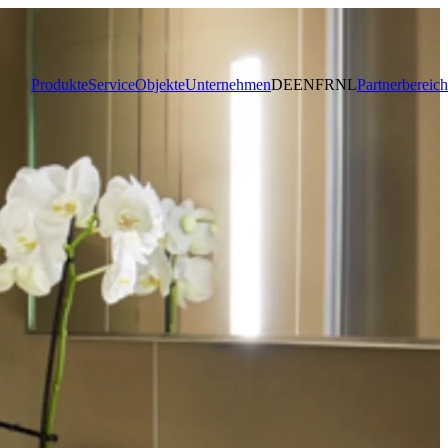
Produkte
Service
Objekte
Unternehmen
DE
EN
FR
NL
Partnerbereich