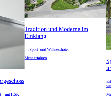
Tradition und Moderne im
Einklang
im Sport- und Wellnesshotel
Mehr erfahren
S
u
ergeschoss
Er
wu
Me
rt – mit HSK