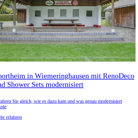
portheim in Wiemeringhausen mit RenoDeco
nd Shower Sets modernisiert
fahren Sie gleich, wie es dazu kam und was genau modernisiert
rde
hr erfahren