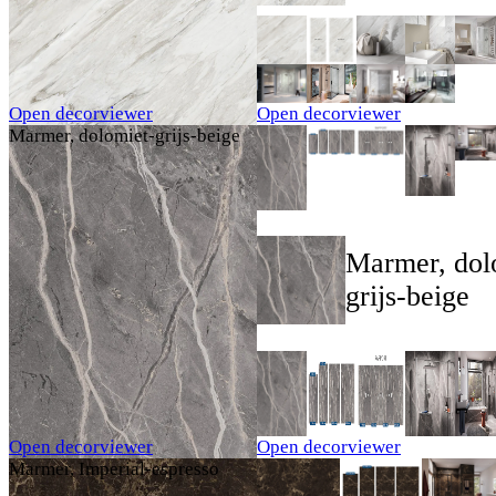
Open decorviewer
Open decorviewer
Marmer, dolomiet-grijs-beige
Marmer, dol
grijs-beige
Open decorviewer
Open decorviewer
Marmer, Imperial-espresso