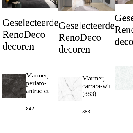
Gese
Geselecteerde
Geselecteerde
Ren
RenoDeco
RenoDeco
deco
decoren
decoren
Marmer,
Marmer,
perlato-
carrara-wit
antraciet
(883)
842
883