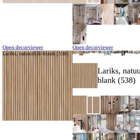
Open decorviewer
Open decorviewer
Lariks, natuurlijk-blank (538)
Lariks, natuu
blank (538)