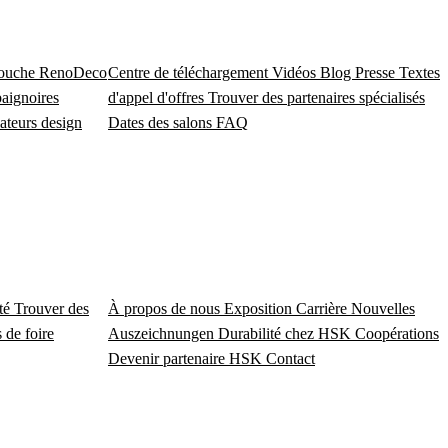
douche
RenoDeco
Centre de téléchargement
Vidéos
Blog
Presse
Textes
baignoires
d'appel d'offres
Trouver des partenaires spécialisés
ateurs design
Dates des salons
FAQ
ité
Trouver des
À propos de nous
Exposition
Carrière
Nouvelles
 de foire
Auszeichnungen
Durabilité chez HSK
Coopérations
Devenir partenaire HSK
Contact