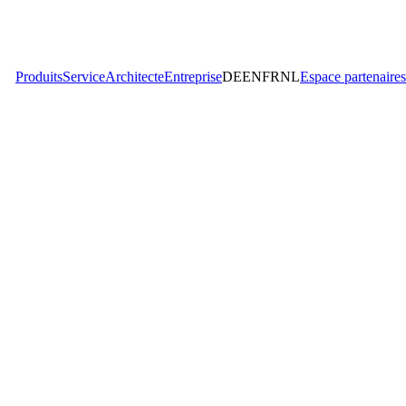
Produits
Service
Architecte
Entreprise
DE
EN
FR
NL
Espace partenaires